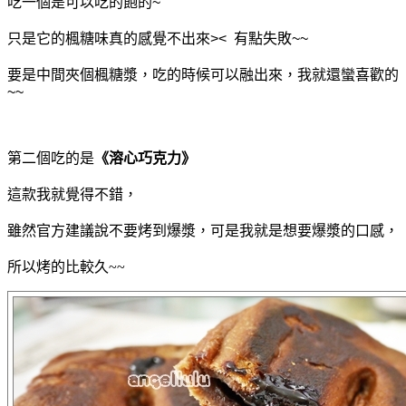
吃一個是可以吃的飽的~
只是它的楓糖味真的感覺不出來>< 有點失敗~~
要是中間夾個楓糖漿，吃的時候可以融出來，我就還蠻喜歡的
~~
第二個吃的是
《溶心巧克力》
這款我就覺得不錯，
雖然官方建議說不要烤到爆漿，可是我就是想要爆漿的口感，
所以烤的比較久~~