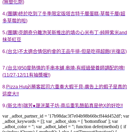
(無塑化劑)
4.
(團購)終於吃到了冬季限定版塔吉特千層蛋糕-草莓千層(超
多草莓的啦)
5.
(團購)克朗奇分離泡芙新推出的填の心米布丁-純粹紫米and
抹茶紅豆
6.
(台北)不太適合情侶約會的王品牛排-但是吃得超飽(光復店)
7.
(台北)950度熱情的手串本舖 串燒-有經過營養師調配的唷!
(11/27-12/11有抽獎喔!)
8.
Pizza Hut必勝客起司六重奏大蝦干貝-廣告上的蝦子是真的
這麼大!!
9.
(新北市)瑞芳●晟洸菓子坊-南瓜重乳酪餡真是他X的好吃!!
var _adbot_partner_id = '17b98dac3f7e04b98b66bcff44d452df'; var
_adbot_keywords = []; var _adbot_slots = [ 'bottomfloat' ]; var
_adbot_color = ''; var _adbot_label = ''; function defer(method) { if
(window.jQuery) { method(); } else { setTimeout(function() {