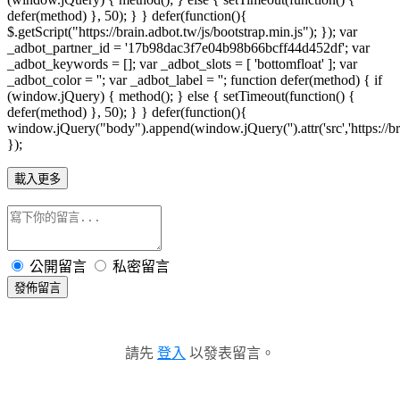
defer(method) }, 50); } } defer(function(){
$.getScript("https://brain.adbot.tw/js/bootstrap.min.js"); }); var
_adbot_partner_id = '17b98dac3f7e04b98b66bcff44d452df'; var
_adbot_keywords = []; var _adbot_slots = [ 'bottomfloat' ]; var
_adbot_color = ''; var _adbot_label = ''; function defer(method) { if
(window.jQuery) { method(); } else { setTimeout(function() {
defer(method) }, 50); } } defer(function(){
window.jQuery("body").append(window.jQuery('').attr('src','https://bra
});
載入更多
公開留言
私密留言
發佈留言
請先
登入
以發表留言。