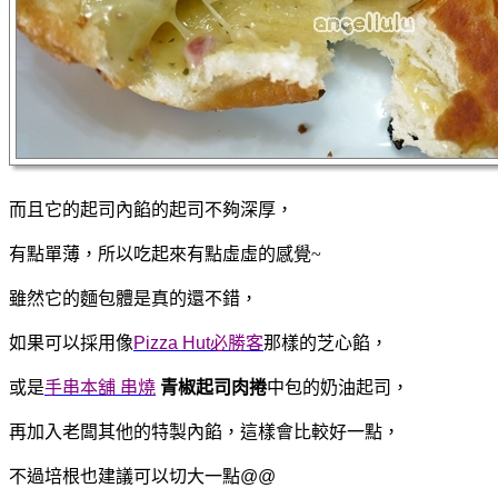
而且它的起司內餡的起司不夠深厚，
有點單薄，所以吃起來有點虛虛的感覺~
雖然它的麵包體是真的還不錯，
如果可以採用像
Pizza Hut必勝客
那樣的芝心餡，
或是
手串本舖 串燒
青椒起司肉捲
中包的奶油起司，
再加入老闆其他的特製內餡，這樣會比較好一點，
不過培根也建議可
以切大一點@@