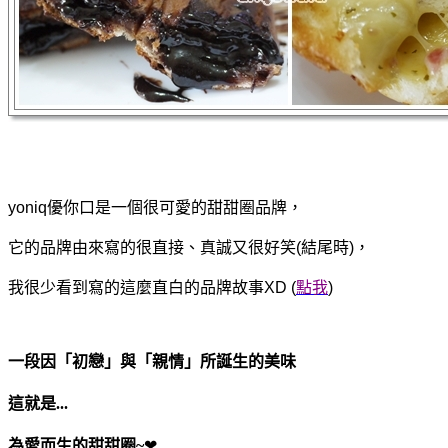
yoniq優你口是一個很可愛的甜甜圈品牌，
它的品牌由來寫的很直接、真誠又很好笑(結尾時)，
我很少看到寫的這麼直白的品牌故事XD (
點我
)
一段因「
初戀
」與
「
親情
」
所誕生的美味
這就是...
為愛而生的甜甜圈~
❤