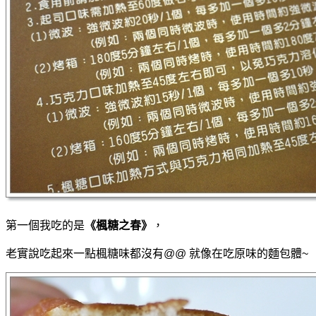
第一個我吃的是
《楓糖之春》
，
老實說吃起來一點楓糖味都沒有@@ 就像在吃原味的麵包體~