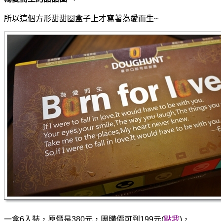
所以這個方形甜甜圈盒子上才寫著為愛而
生~
一盒6入裝，原價是380元，團購價可到199元(
點我
)，