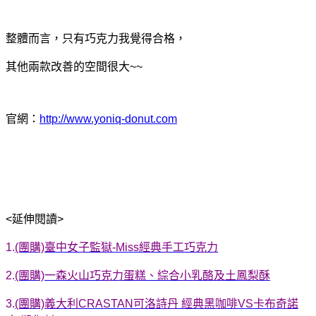
整體而言，只有巧克力我覺得合格，
其他兩款改善的空間很大~~
官網：
http://www.yoniq-donut.com
<延伸閱讀>
1.
(團購)臺中女子監獄-Miss經典手工巧克力
2.
(團購)一森火山巧克力蛋糕、綜合小乳酪及土鳳梨酥
3.
(團購)義大利CRASTAN可洛詩丹 經典黑咖啡VS卡布奇諾