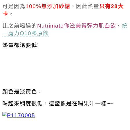
可是因為
100%無添加砂糖
，因此熱量
只有28大
卡
。
比之前喝過的
Nutrimate你滋美得彈力肌凸飲
、
統
一魔力Q10膠原飲
熱量都還要低!
顏色是淡黃色，
喝起來稠度很低，還蠻像是在喝果汁一樣~~