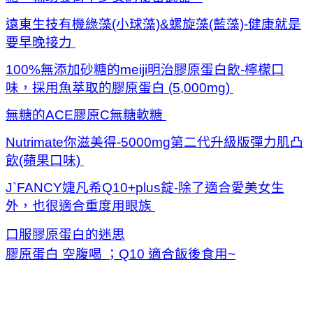
遠東生技有機綠藻(小球藻)&螺旋藻(藍藻)-健康就是
要早晚接力
100%無添加砂糖的meiji明治膠原蛋白飲-檸檬口
味，採用魚萃取的膠原蛋白 (5,000mg)
無糖的ACE膠原C無糖軟糖
Nutrimate你滋美得-5000mg第二代升級版彈力肌凸
飲(蘋果口味)
J`FANCY婕凡希Q10+plus錠-除了適合愛美女生
外，也很適合重度用眼族
口服膠原蛋白的迷思
膠原蛋白 空腹喝 ；Q10 適合飯後食用~