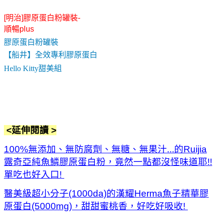
[明治]膠原蛋白粉罐裝-
順暢plus
膠原蛋白粉罐裝
【船井】全效專利膠原蛋白
Hello Kitty甜美組
<延伸閱讀 >
100%無添加、無防腐劑、無糖、無果汁...的Ruijia
露奇亞純魚鱗膠原蛋白粉，竟然一點都沒怪味道耶!!
單吃也好入口!
醫美級超小分子(1000da)的漢耀Herma魚子精華膠
原蛋白(5000mg)，甜甜蜜桃香，好吃好吸收!