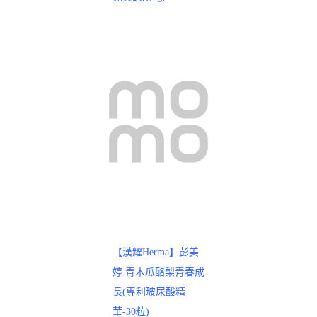
【漢耀Herma】彭美
婷 青木瓜酪梨青春成
長(專利玻尿酸精
華-30粒)