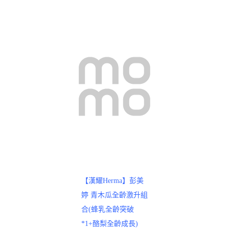
【漢耀Herma】彭美
婷 青木瓜全齡激升組
合(蜂乳全齡突破
*1+酪梨全齡成長)