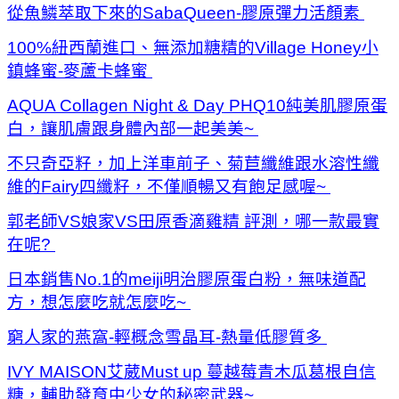
從魚鱗萃取下來的SabaQueen-膠原彈力活顏素
100%紐西蘭進口、無添加糖精的Village Honey小
鎮蜂蜜-麥蘆卡蜂蜜
AQUA Collagen Night & Day PHQ10純美肌膠原蛋
白，讓肌膚跟身體內部一起美美~
不只奇亞籽，加上洋車前子、菊苣纖維跟水溶性纖
維的Fairy四纖籽，不僅順暢又有飽足感喔~
郭老師VS娘家VS田原香滴雞精 評測，哪一款最實
在呢?
日本銷售No.1的meiji明治膠原蛋白粉，無味道配
方，想怎麼吃就怎麼吃~
窮人家的燕窩-輕概念雪晶耳-熱量低膠質多
IVY MAISON艾葳Must up 蔓越莓青木瓜葛根自信
糖，輔助發育中少女的秘密武器~