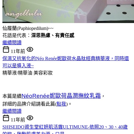
仙履蘭(Paphiopedilum)~~
花語是代表：
深思熟慮、有責任感
繼續閱讀
11年前
保濕又抗氧化的Néo Renée妮歐荷水晶肽經典精華液，同時還
可以是導入液~
精華液/精華油
美容彩妝
NéoRenée妮歐荷晶潤撫紋乳霜
本篇是續
，
詳細的品牌介紹請看此篇(
點我
)。
繼續閱讀
11年前
SHISEIDO資生堂紅妍肌活露ULTIMUNE-依照20、30、40歲