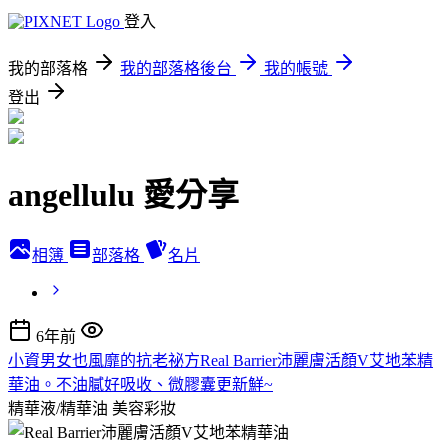
登入
我的部落格
我的部落格後台
我的帳號
登出
angellulu 愛分享
相簿
部落格
名片
6年前
小資男女也風靡的抗老祕方Real Barrier沛麗膚活顏V艾地苯精
華油。不油膩好吸收、微膠囊更新鮮~
精華液/精華油
美容彩妝