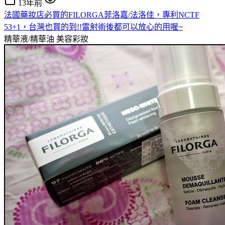
13年前
法國藥妝店必買的FILORGA菲洛嘉/法洛佳，專利NCTF
53+1，台灣也買的到!!雷射術後都可以放心的用喔~
精華液/精華油
美容彩妝