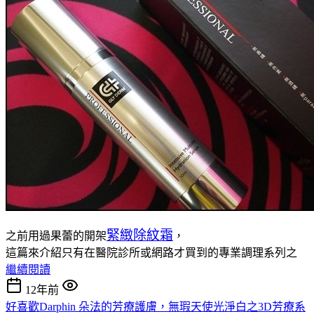
緊緻除紋霜
之前用過果蕾的開架
，
這篇來介紹只有在醫院診所或網路才買到的專業調理系列之
繼續閱讀
12年前
好喜歡Darphin 朵法的芳療護膚，無瑕天使光淨白之3D芳療系