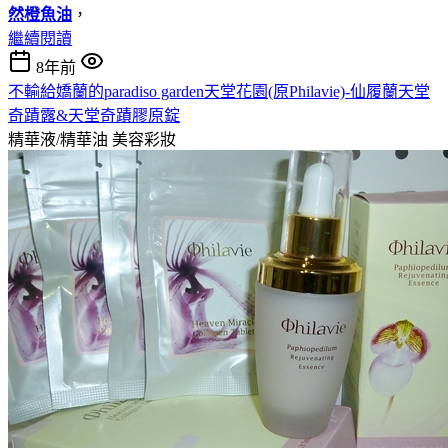
然橙魚油
，
繼續閱讀
8年前
不輸給嬌蘭的paradiso garden天堂花園(原Philavie)-仙履蘭天堂
奇蹟露&天堂奇蹟膠原錠
精華液/精華油
美容彩妝