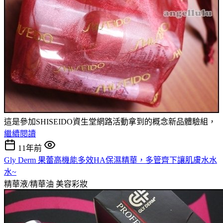
這是參加SHISEIDO資生堂網路活動拿到的概念新品體驗組，
繼續閱讀
11年前
Gly Derm 果蕾高機能多效HA保濕精華，多管齊下讓肌膚水水
水~
精華液/精華油
美容彩妝