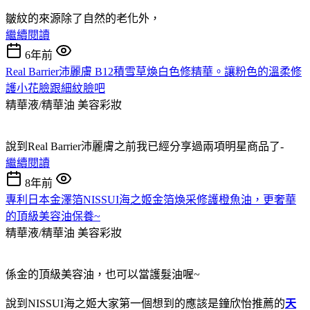
皺紋的來源除了自然的老化外，
繼續閱讀
6年前
Real Barrier沛麗膚 B12積雪草煥白色修精華。讓粉色的溫柔修
護小花臉跟細紋臉吧
精華液/精華油
美容彩妝
說到Real Barrier沛麗膚之前我已經分享過兩項明星商品了-
繼續閱讀
8年前
專利日本金澤箔NISSUI海之姬金箔煥采修護橙魚油，更奢華
的頂級美容油保養~
精華液/精華油
美容彩妝
係金的頂級美容油，也可以當護髮油喔~
說到NISSUI海之姬大家第一個想到的應該是鐘欣怡推薦的
天