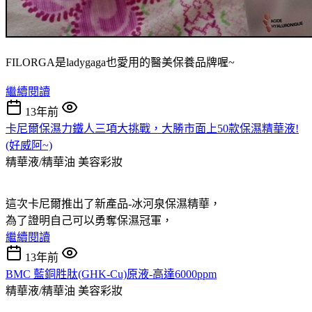
FILORGA是ladygaga也愛用的醫美保養品牌喔~
繼續閱讀
13年前
卡尼爾保濕力鐵人三項大挑戰，大勝市面上50款保濕精華液!
(好威阿~)
精華液/精華油
美容彩妝
這次卡尼爾推出了新產品-冰河泉保濕精華，
為了證明自己可以勇奪保濕冠軍，
繼續閱讀
13年前
BMC 藍銅胜肽(GHK-Cu)原液-高達6000ppm
精華液/精華油
美容彩妝