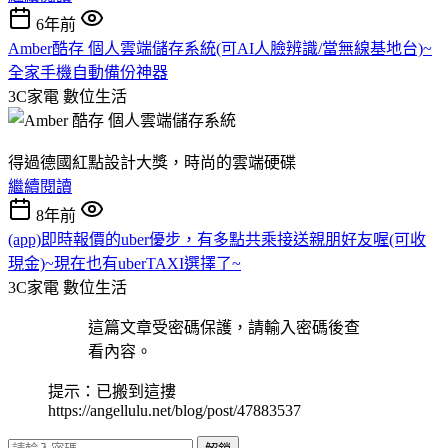
6年前
Amber酷存 個人雲端儲存系統(可AI人臉辨識/當無線基地台)~
全家手機自動備份神器
3C家電
數位生活
得過德國紅點設計大獎，時尚的雲端硬碟
繼續閱讀
8年前
(app)即時報價的uber優步，有多點共乘接送親朋好友喔(可收
現金)~現在也有uberTAXI選擇了~
3C家電
數位生活
這篇文章受密碼保護，請輸入密碼後查
看內容。
提示：已搬到這摟
https://angellulu.net/blog/post/47883537