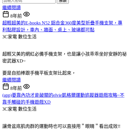
解鎖
繼續閱讀
8年前
超輕超美的E-books N52 鋁合金360度美型折疊手機支架，專
利黏膠設計，車內、牆面、桌上、玻璃都可黏
3C家電
數位生活
超輕又美的網紅必備手機支架，也是讓小孩乖乖坐好安靜的祕
密武器XD~
要是自拍棒跟手機平板支架比起來，
繼續閱讀
8年前
(app)要靠內功才能破關的elvie凱格爾運動追蹤器遊戲攻略~不
靠手觸碰的手機遊戲XD
3C家電
數位生活
讓骨盆底肌肉群的運動時也可以直接用＂眼睛＂看出成效!!