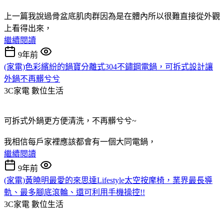
上一篇我說過骨盆底肌肉群因為是在體內所以很難直接從外觀
上看得出來，
繼續閱讀
9年前
(家電)色彩繽紛的鍋寶分離式304不鏽鋼電鍋，可拆式設計讓
外鍋不再髒兮兮
3C家電
數位生活
可拆式外鍋更方便清洗，不再髒兮兮~
我相信每戶家裡應該都會有一個大同電鍋，
繼續閱讀
9年前
(家電)黃曉明最愛的來思達Lifestyle太空按摩椅，業界最長導
軌、最多腳底滾輪、還可利用手機操控!!
3C家電
數位生活