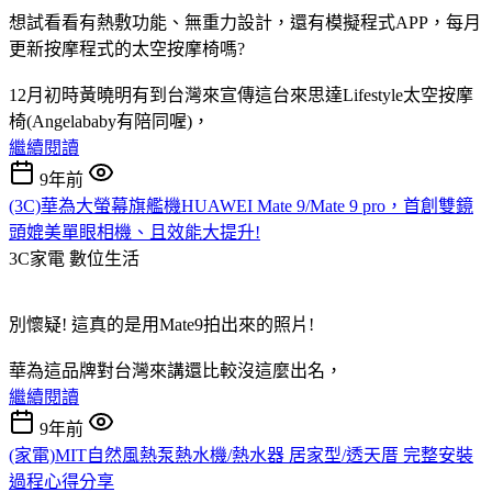
想試看看有熱敷功能、無重力設計，還有模擬程式APP，每月
更新按摩程式的太空按摩椅嗎?
12月初時黃曉明有到台灣來宣傳這台來思達Lifestyle太空按摩
椅(Angelababy有陪同喔)，
繼續閱讀
9年前
(3C)華為大螢幕旗艦機HUAWEI Mate 9/Mate 9 pro，首創雙鏡
頭媲美單眼相機、且效能大提升!
3C家電
數位生活
別懷疑! 這真的是用Mate9拍出來的照片!
華為這品牌對台灣來講還比較沒這麼出名，
繼續閱讀
9年前
(家電)MIT自然風熱泵熱水機/熱水器 居家型/透天厝 完整安裝
過程心得分享