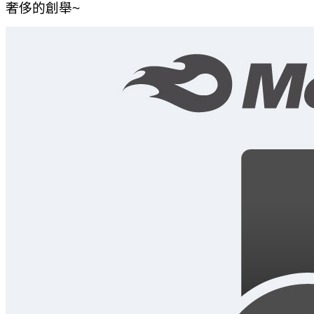
奢侈的創舉~