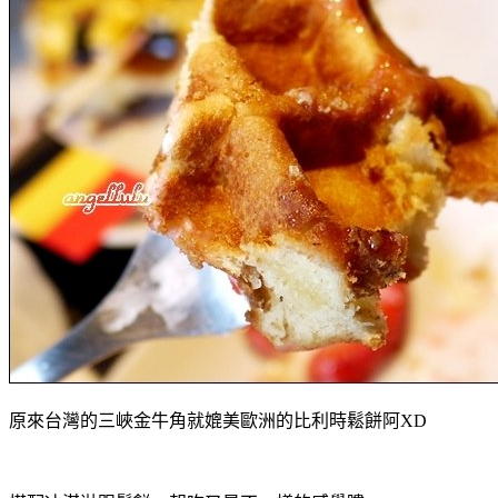
原來台灣的三峽金牛角就媲美歐洲的比利時鬆餅阿XD