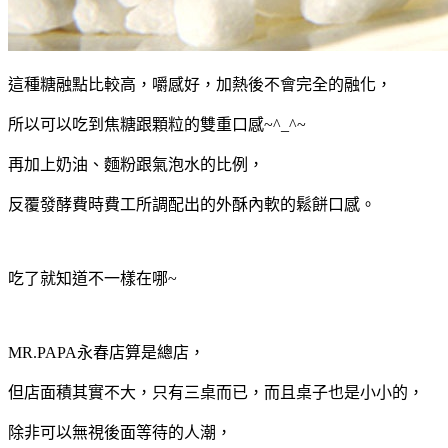
這種糖
融點
比較高，嚼感好，加熱後不會完全的融化，
所以可以吃到
焦糖跟顆粒的雙重口感~^_^~
再加上奶油、麵粉跟氣泡水的比例，
反覆發酵費時費工所調配出的外酥內軟的鬆餅口感。
吃了就知道不一樣在哪~
MR.PAPA永春店算是總店，
但店面積其實不大，只有三桌而已，而且桌子也是小小的，
除非可以無視後面等待的人潮，