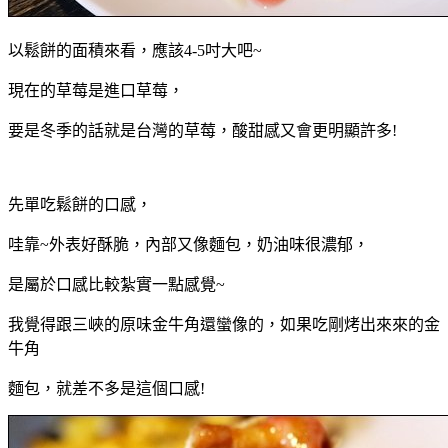
以鬆餅的面積來看，應該4-5吋大吧~
現在的草莓是進口草莓，
要是冬季的話就是台灣的草莓，酸甜感又會更明顯許多!
先單吃鬆餅的口感，
哇靠~外表好酥脆，內部又像麵包，奶油味很濃郁，
是屬於口感比較紮實一點感覺~
我覺得跟三峽的原味金牛角還蠻像的，如果吃剛烤出來來的金
牛角
麵包，就差不多是這個口感!