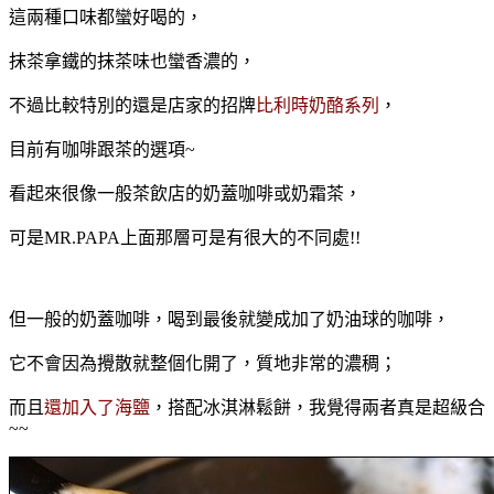
這兩種口味都蠻好喝的，
抹茶拿鐵的抹茶味也蠻香濃的，
不過比較特別的還是店家的招牌
比利時奶酪系列
，
目前有咖啡跟茶的選項~
看起來很像一般茶飲店的奶蓋咖啡或奶霜茶，
可是MR.PAPA上面那層可是有很大的不同處!!
但一般的奶蓋咖啡，喝到最後就變成
加了奶油球的咖啡，
它不會因為攪散就整個化開了，
質地非常的濃稠；
而且
還加入了海鹽
，搭配冰淇淋鬆餅，我覺得兩者真是超級合
~~