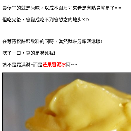
最便宜的就是原味，以成本跟尺寸來看是有點貴就是了= =
但吃完後，會變成吃不到會想念的地步XD
在等待鬆餅跟飲料的同時，當然就來分霜淇淋瞜!
吃了一口，真的是嚇死我!
這不是霜淇淋~而是
芒果雪泥冰
阿~~~