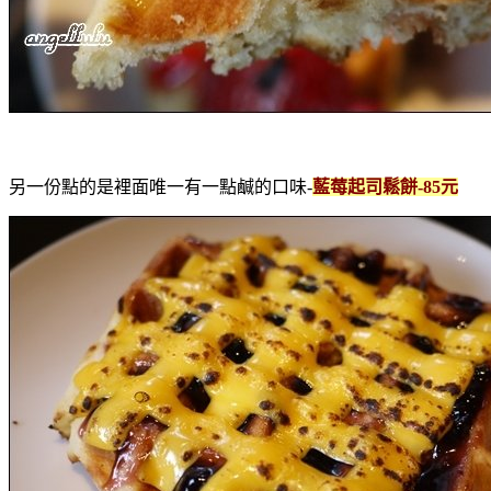
另一份點的是裡面唯一有一點鹹的口味-
藍莓起司鬆餅-85元