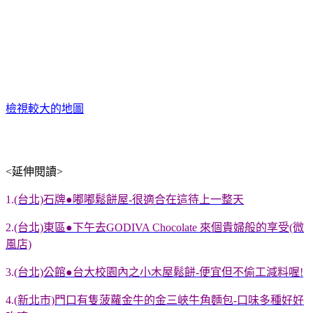
檢視較大的地圖
<延伸閱讀>
1.
(台北)石牌●嘟嘟鬆餅屋-很適合在這待上一整天
2.
(台北)東區●下午去GODIVA Chocolate 來個貴婦般的享受(微
風店)
3.
(台北)公館●台大校園內之小木屋鬆餅-便宜但不偷工減料喔!
4.
(新北市)門口有隻菠蘿金牛的金三峽牛角麵包-口味多種好好