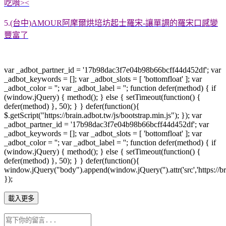
吃唷><
5.
(台中)AMOUR阿摩爾烘培坊起士羅宋-讓單調的羅宋口感變
豐富了
var _adbot_partner_id = '17b98dac3f7e04b98b66bcff44d452df'; var
_adbot_keywords = []; var _adbot_slots = [ 'bottomfloat' ]; var
_adbot_color = ''; var _adbot_label = ''; function defer(method) { if
(window.jQuery) { method(); } else { setTimeout(function() {
defer(method) }, 50); } } defer(function(){
$.getScript("https://brain.adbot.tw/js/bootstrap.min.js"); }); var
_adbot_partner_id = '17b98dac3f7e04b98b66bcff44d452df'; var
_adbot_keywords = []; var _adbot_slots = [ 'bottomfloat' ]; var
_adbot_color = ''; var _adbot_label = ''; function defer(method) { if
(window.jQuery) { method(); } else { setTimeout(function() {
defer(method) }, 50); } } defer(function(){
window.jQuery("body").append(window.jQuery('').attr('src','https://bra
});
載入更多