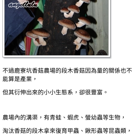
不過鹿寮坑香菇農場的段木香菇因為量的關係也不
能算是產業，
但其衍伸出來的小小生態系，卻很豐富。
農場內的溝渠，有青蛙、蝦虎、螢幼蟲等生物，
淘汰香菇的段木拿來復育甲蟲、鍬形蟲等昆蟲類，