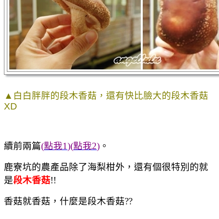
▲白白胖胖的段木香菇，還有快比臉大的段木香菇
XD
續前兩篇
(
點我1
)(
點我2
)
。
鹿寮坑的農產品除了海梨柑外，還有個很特別的就
是
段木香菇
!!
香菇就香菇，什麼是段木香菇??