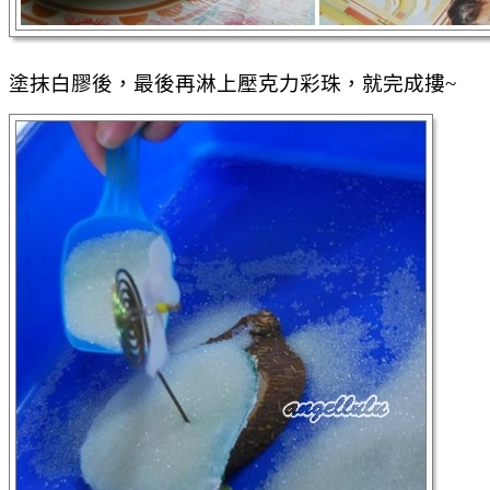
塗抹白膠後，最後再淋上壓克力彩珠，就完成摟~