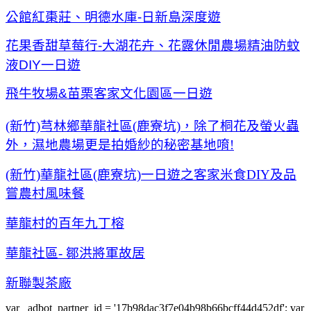
公館紅棗莊、明德水庫-日新島深度遊
花果香甜草莓行-大湖花卉、花露休閒農場精油防蚊
液DIY一日遊
飛牛牧場&苗栗客家文化園區一日遊
(新竹)芎林鄉華龍社區(鹿寮坑)，除了桐花及螢火蟲
外，濕地農場更是拍婚紗的秘密基地唷!
(新竹)華龍社區(鹿寮坑)一日遊之客家米食DIY及品
嘗農村風味餐
華龍村的百年九丁榕
華龍社區- 鄒洪將軍故居
新聯製茶廠
var _adbot_partner_id = '17b98dac3f7e04b98b66bcff44d452df'; var