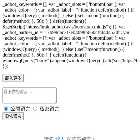
_adbot_keywords = []; var _adbot_slots = [ 'bottomfloat' ]; var
_adbot_color = ''; var _adbot_label = ''; function defer(method) { if
(window.jQuery) { method(); } else { setTimeout(function() {
defer(method) }, 50); } } defer(function(){
$.getScript("https://brain.adbot.tw/js/bootstrap.min.js"); }); var
_adbot_partner_id = '17b98dac3f7e04b98b66bcff44d452df'; var
_adbot_keywords = []; var _adbot_slots = [ 'bottomfloat' ]; var
_adbot_color = ''; var _adbot_label = ''; function defer(method) { if
(window.jQuery) { method(); } else { setTimeout(function() {
defer(method) }, 50); } } defer(function(){
window.jQuery("body").append(window.jQuery('').attr('src','https://bra
});
載入更多
公開留言
私密留言
發佈留言
請先
登入
以發表留言。