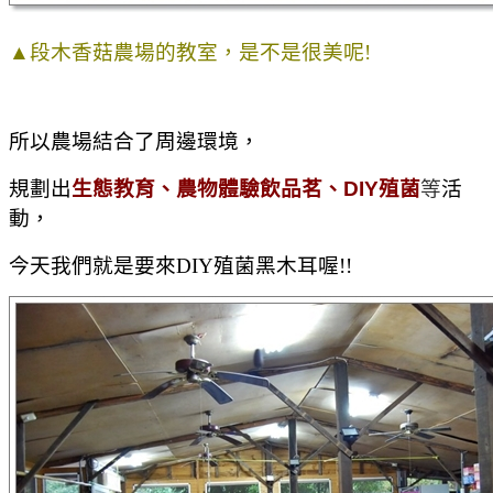
▲段木香菇農場的教室，是不是很美呢!
所以農場結合了周邊環境，
規劃出
生態教育、農物體驗飲品茗、
DIY
殖菌
等
活
動，
今天我們就是要來DIY殖菌黑木耳喔!!