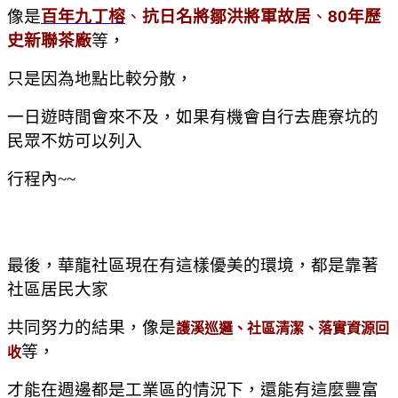
像是
百年九丁榕
、
抗日名將
鄒洪將軍故居
、
80年歷
史新聯茶廠
等，
只是因為地點比較分散，
一日遊時間會來不及，如果有機會自行去鹿寮坑的
民眾不妨可以列入
行程內~~
最後，華龍社區現在有這樣優美的環境，都是靠著
社區居民大家
共同努力的結果，像是
護溪巡邏、社區清潔、落實資源回
等，
收
才能在週邊都是工業區的情況下，還能有這麼豐富