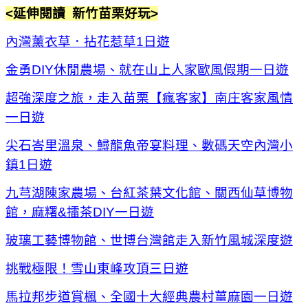
<延伸閱讀 新竹苗栗好玩>
內灣薰衣草．拈花惹草1日遊
金勇DIY休閒農場、就在山上人家歐風假期一日遊
超強深度之旅，走入苗栗【瘋客家】南庄客家風情
一日遊
尖石峇里溫泉、鱘龍魚帝宴料理、數碼天空內灣小
鎮1日遊
九芎湖陳家農場、台紅茶葉文化館、關西仙草博物
館，麻糬&擂茶DIY一日遊
玻璃工藝博物館、世博台灣館走入新竹風城深度遊
挑戰極限！雪山東峰攻頂三日遊
馬拉邦步道賞楓、全國十大經典農村薑麻園一日遊