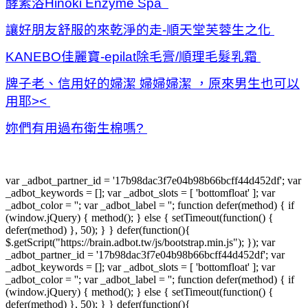
酵素浴Hinoki Enzyme Spa
讓好朋友舒服的來乾淨的走-順天堂芙蓉生之化
KANEBO佳麗寶-epilat除毛膏/順理毛髮乳霜
牌子老、信用好的婦潔 婦婦婦潔 ，原來男生也可以
用耶><
妳們有用過布衛生棉嗎?
var _adbot_partner_id = '17b98dac3f7e04b98b66bcff44d452df'; var
_adbot_keywords = []; var _adbot_slots = [ 'bottomfloat' ]; var
_adbot_color = ''; var _adbot_label = ''; function defer(method) { if
(window.jQuery) { method(); } else { setTimeout(function() {
defer(method) }, 50); } } defer(function(){
$.getScript("https://brain.adbot.tw/js/bootstrap.min.js"); }); var
_adbot_partner_id = '17b98dac3f7e04b98b66bcff44d452df'; var
_adbot_keywords = []; var _adbot_slots = [ 'bottomfloat' ]; var
_adbot_color = ''; var _adbot_label = ''; function defer(method) { if
(window.jQuery) { method(); } else { setTimeout(function() {
defer(method) }, 50); } } defer(function(){