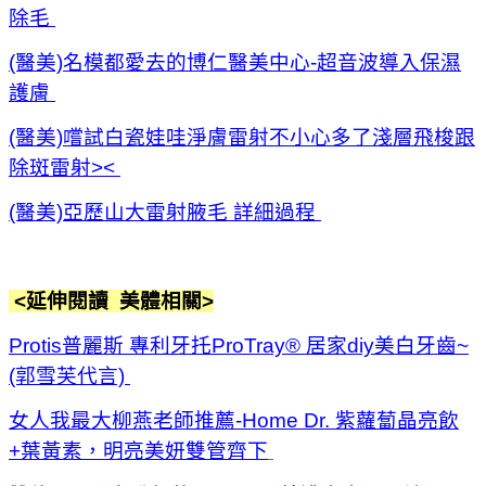
除毛
(醫美)名模都愛去的博仁醫美中心-超音波導入保濕
護膚
(醫美)嚐試白瓷娃哇淨膚雷射不小心多了淺層飛梭跟
除斑雷射><
(醫美)亞歷山大雷射腋毛 詳細過程
<延伸閱讀 美體相關
>
Protis普麗斯 專利牙托ProTray® 居家diy美白牙齒~
(郭雪芙代言)
女人我最大柳燕老師推薦-Home Dr. 紫蘿蔔晶亮飲
+葉黃素，明亮美妍雙管齊下