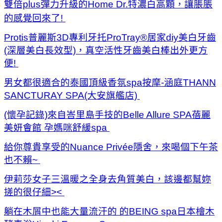
雙倍plus彈力升級的Home Dr.特濃白高顆，讓脹脹
的感覺回來了!
Protis普麗斯3D專利牙托ProTray®居家diy美白牙齒
(深層美白長效型)，真空活性牙齒美白棒出外更方
便!
男女都很適合的泰國頂級香氛spa按摩-涵庭THANN
SANCTURAY SPA(大安旗艦店)
(懷孕記錄)來自峇里島手技的Belle Allure SPA蓓麗
美妍會館 孕媽咪舒緩spa
給你尊貴享受的Nuance Privée隱舍，來喝個下午茶
也不賴~
伊莉莎女子三溫暖之全身去角質美白，該邊都幫妳
搓的很仔細><
躺在木屑中也能大量流汗的 的BEING spa日本檜木