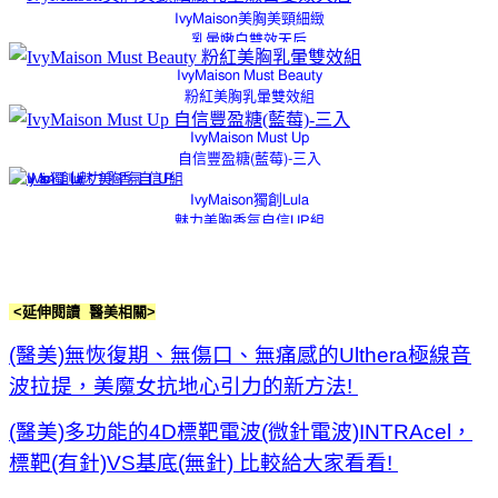
IvyMaison美胸美頸細緻
乳暈嫩白雙效天后
IvyMaison Must Beauty
粉紅美胸乳暈雙效組
IvyMaison Must Up
自信豐盈糖(藍莓)-三入
IvyMaison獨創Lula
魅力美胸香氛自信UP組
<延伸閱讀 醫美相關
>
(醫美)無恢復期、無傷口、無痛感的Ulthera極線音
波拉提，美魔女抗地心引力的新方法!
(醫美)多功能的4D標靶電波(微針電波)INTRAcel，
標靶(有針)VS基底(無針) 比較給大家看看!