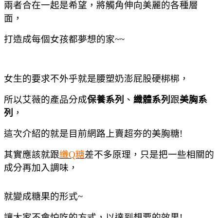
兩者合在一起是希望，將觸角伸向美麗的各種層
面，
打造成每個女孩都夢想的家~~
女生的要求不外乎就是腰塑奶澎屁股硬梆梆，
所以艾薇的產品分成
保養系列
、
纖體系列
跟
美胸系
列
，
這次介紹的就是目前網路上賣超夯的美胸糖!
其實應該就跟
纖Q糖
差不多原理，只是把一些相關的
成分再加入調味，
就變成糖果的形式~
讓大家不會怕吃的方式，以達到想要的效果!