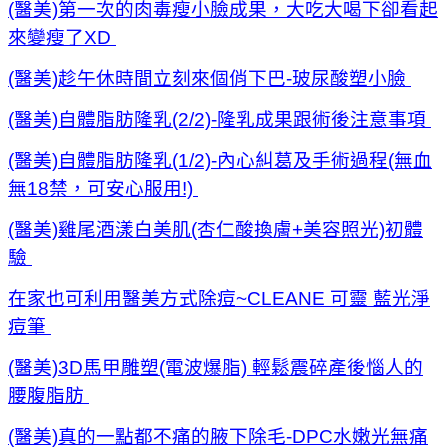
(醫美)第一次的肉毒瘦小臉成果，大吃大喝下卻看起
來變瘦了XD
(醫美)趁午休時間立刻來個俏下巴-玻尿酸塑小臉
(醫美)自體脂肪隆乳(2/2)-隆乳成果跟術後注意事項
(醫美)自體脂肪隆乳(1/2)-內心糾葛及手術過程(無血
無18禁，可安心服用!)
(醫美)雞尾酒漾白美肌(杏仁酸換膚+美容照光)初體
驗
在家也可利用醫美方式除痘~CLEANE 可靈 藍光淨
痘筆
(醫美)3D馬甲雕塑(電波爆脂) 輕鬆震碎產後惱人的
腰腹脂肪
(醫美)真的一點都不痛的腋下除毛-DPC水嫩光無痛