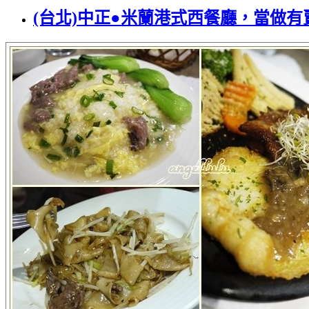
(台北)中正●米蘭港式西餐廳，當做有