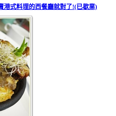
賣港式料理的西餐廳就對了!(已歇業)