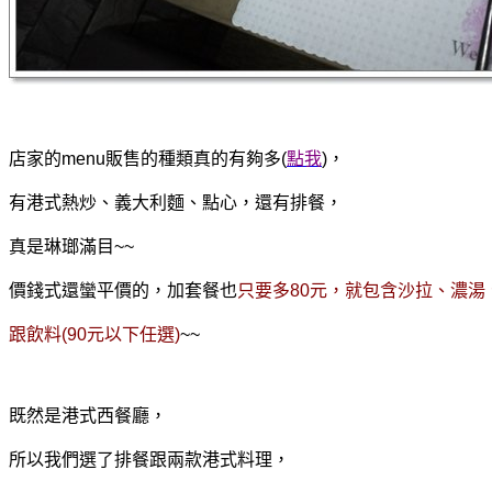
店家
的menu販售的
種類真的有夠多(
點我
)，
有港式熱炒、義大利麵、點心，還有排餐，
真是琳瑯滿目~~
價錢式還蠻平價的，加套餐也
只要多80元，就包含沙拉、濃湯
跟飲料(90元以下任選)
~~
既然是港式西餐廳，
所以我們選了排餐跟兩款港式料理，