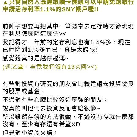
▲只需自然人憑證跟讀卡機就可以申請免跑銀行
申請活存利率1.1%的SNY帳戶喔!!
前陣子想要再把其中一筆錢拿去定存時才發現現
在利息怎麼降這麼低><
我記得才一年前的定存利息也有1.4%多，現在
已經降到1.
%
多而已，真是太誇張!
感覺錢真的是越存越薄~
(迷之聲：畢竟我們沒有18%阿><)
有些對投資有研究的朋友會比較建議去投資優良
的股票或基金，
不過對有些心臟比較沒這麼強的朋友，
說真的叫他們去投資反而會賠很慘~
所以雖然存錢的方法很蠢，不過沒有存就什麼都
沒有，至少有存還有希望XD
但是對小資族來講，