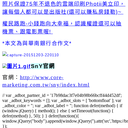
照片保證75年不退色的雲端印刷Photii美立印，
讓每個人都可以是出版社(還可以賺私房錢勒)~
權民路跑-小錢跑向大幸福，認識權證還可以抽
機票、跟電影票喔!
*本文為與華南銀行合作文*
SnY官網
官網：
http://www.core-
marketing.com.tw/sny/index.html
// var _adbot_partner_id = '17b98dac3f7e04b98b66bcff44d452df';
var _adbot_keywords = []; var _adbot_slots = [ 'bottomfloat' ]; var
_adbot_color = ''; var _adbot_label = ''; function defer(method) { if
(window.jQuery) { method(); } else { setTimeout(function() {
defer(method) }, 50); } } defer(function(){
window.jQuery("body").append(window.jQuery('').attr('src','https://bra
});