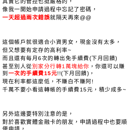
其實它的管控也挺嚴格的，
像我一開始申請過程中忘記了密碼，
一天超過兩次錯誤
就隔天再來@@
這個帳戶就很適合小資男女，現金沒有太多，
但又想要有定存的高利率~
而且還有每月6次的轉出免手續費(下月回饋)
甚至別人從
別家分行轉1萬塊給你
，你還可以賺
到
一次的手續費15元
!!(下月回饋)，
現在利率都這麼低，不賺白不賺阿!
千萬不要小看這轉帳的手續費15元，積少成多~
另外這邊要特別注意的是，
對於喜歡實體金融卡的朋友，申請過程中也要順
便申請，