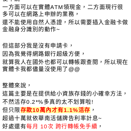
一方面可以在實體ATM領現金，二方面現行很
多可以在網路上申辦的業務，
還不能使用自然人憑證，所以需要插入金融卡做
金融身分識別的動作~
但這部分我是沒有申請卡，
因為我覺得網路銀行超級方便，
就算我人在國外也都可以轉帳跟查閱，所以現在
實體卡我都儘量沒使用了@@
整體來說，
這篇主要是在提供給小資族存錢的小確幸方法，
不然活存0.2*%多真的太不划算啦!
但只限
存款10萬內才有1.1%活存
，
超過十萬就依華南活儲牌告利率計息~
好處還有
每月 10次 跨行轉帳免手續
，