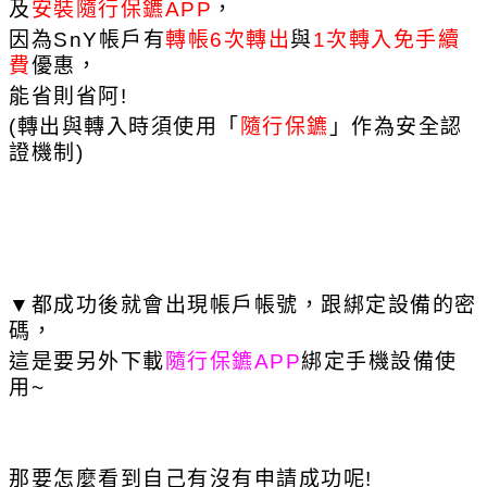
及
安裝隨行保鑣APP
，
因為SnY帳戶有
轉帳6次轉出
與
1次轉入免手續
費
優惠，
能省則省阿!
(轉出與轉入時須使用「
隨行保鑣
」作為安全認
證機制)
▼
都成功後就會出現帳戶帳號，跟綁定設備的密
碼，
這是要另外下載
隨行保鑣APP
綁定手機設備使
用~
那要怎麼看到自己有沒有申請成功呢!