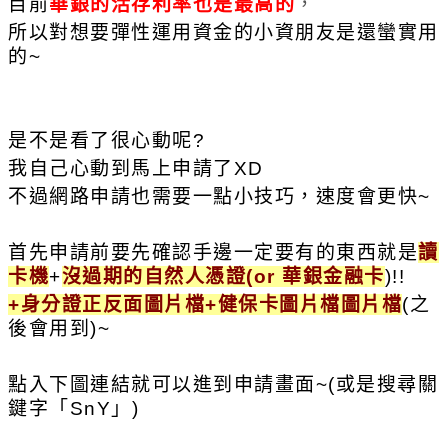
目前
華銀的活存利率也是最高的
，
所以對想要彈性運用資金的小資朋友是還蠻實用
的~
是不是看了很心動呢?
我自己心動到馬上申請了XD
不過網路申請也需要一點小技巧，速度會更快~
首先申請前要先確認手邊一定要有的東西就是
讀
卡機
+
沒過期的自然人憑證(or 華銀金融卡
)!!
+身分證正反面
圖片檔
+健保卡
圖片檔
圖片檔
(之
後會用到)~
點入下圖連結就可以進到申請畫面~(或是搜尋關
鍵字「SnY」)