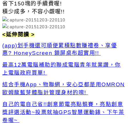
省下150塊的手續費喔!
積少成多，不容小覷喔!!
<延伸閱讀
>
(app)划手機還可順便累積點數賺禮卷、享優
惠? HoneyScreen 鎖屏桌布超實用!!
最高12萬電腦補助的聯成電腦青年就業讚，你
上電腦政府買單!
結合手機App、物聯網，安心亞都是用OMRON
歐姆龍藍芽體脂計管理身材的唷!
自己的電自己省!!創意節電亮點競賽，亮點創意
獎評選活動~投票就抽GPS智慧運動錶、下午茶
卷喔~