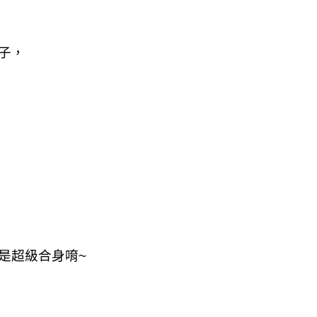
子，
是超級合身唷~