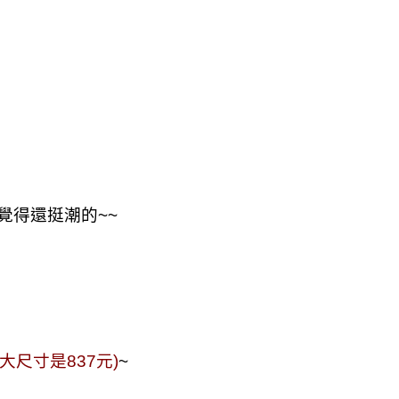
覺得還挺潮的~~
大尺寸是837元)
~