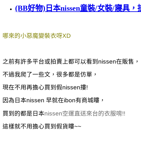
(BB好物)日本nissen童裝/女裝/寢
哪來的小惡魔變裝衣呀XD
之前有許多平台或拍賣上都可以看到
nissen在販售，
不過我爬了一些文，很多都是仿單，
現在不用再擔心買到假
nissen摟!
因為日本
nissen 早就在ibon有商城瞜，
買到的都是日本
nissen空運直送來台的衣服唷!!
這樣就不用擔心買到假貨瞜~~