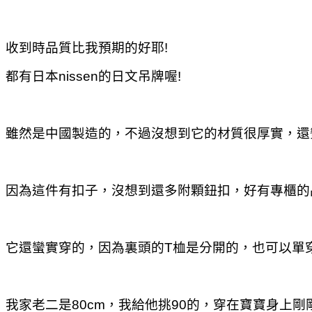
收到時
品質比我預期的好耶!
都有日本nissen的日文吊牌喔!
雖然是中國製造的，不過沒想到它的材質很厚實，還
因為這件有扣子，沒想到還多附顆鈕扣，好有專櫃的
它還蠻實穿的，因為裏頭的T桖是分開的，也可以單
我家老二是80cm，我給他挑
90的
，穿在寶寶身上剛