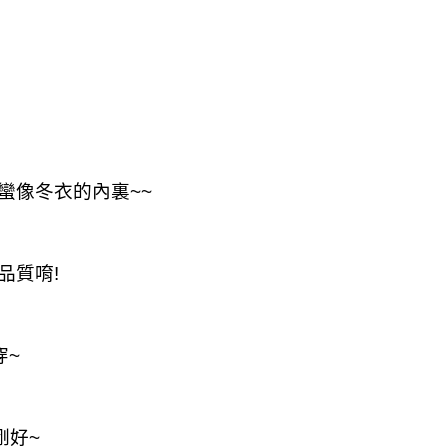
蠻像冬衣的內裏~~
品質唷!
穿~
剛好~