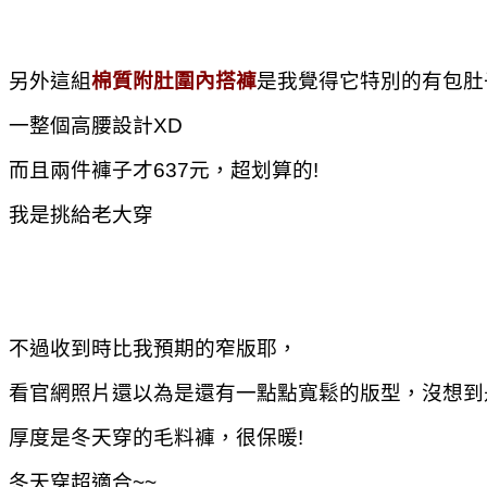
另外這組
棉質附肚圍內搭褲
是我覺得它特別的有包肚
一整個高腰設計XD
而且兩件褲子才637元，超划算的!
我是挑給老大穿
不過收到時比我預期的窄版耶，
看官網照片還以為是還有一點點寬鬆的版型，沒想到
厚度是冬天穿的毛料褲，很保暖!
冬天穿超適合~~