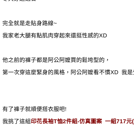
完全就是走貼身路線~
我家老大腿有點肌肉穿起來還挺性感的XD
他之前的褲子都是阿公阿嬤買的鬆垮型的，
第一次穿這麼緊身的風格，阿公阿嬤看不慣XD 我是
有了褲子就順便搭衣服吧!
我挑了這組
印花長袖T恤2件組-仿真圖案 一組717元(