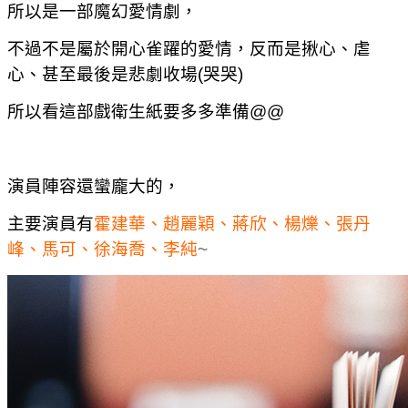
所以是一部魔幻愛情劇，
不過不是屬於開心雀躍的愛情，反而是揪心、虐
心、甚至最後是悲劇收場(哭哭)
所以看這部戲衛生紙要多多準備@@
演員陣容還蠻龐大的，
主要演員有
霍建華、趙麗穎、蔣欣、楊爍、張丹
峰、馬可、徐海喬、李純
~