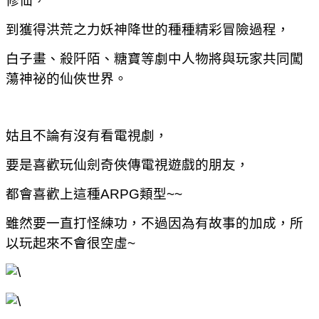
修仙，
到獲得洪荒之力妖神降世的種種精彩冒險過程，
白子畫、殺阡陌、糖寶等劇中人物將與玩家共同闖
蕩神祕的仙俠世界。
姑且不論有沒有看電視劇，
要是喜歡玩仙劍奇俠傳電視遊戲的朋友，
都會喜歡上這種
ARPG類型~~
雖然要一直打怪練功，不過因為有故事的加成，所
以玩起來不會很空虛~