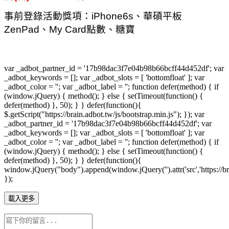
事前登錄活動獎項：iPhone6s、華碩平板
ZenPad、My Card點數、糖寶
var _adbot_partner_id = '17b98dac3f7e04b98b66bcff44d452df'; var
_adbot_keywords = []; var _adbot_slots = [ 'bottomfloat' ]; var
_adbot_color = ''; var _adbot_label = ''; function defer(method) { if
(window.jQuery) { method(); } else { setTimeout(function() {
defer(method) }, 50); } } defer(function(){
$.getScript("https://brain.adbot.tw/js/bootstrap.min.js"); }); var
_adbot_partner_id = '17b98dac3f7e04b98b66bcff44d452df'; var
_adbot_keywords = []; var _adbot_slots = [ 'bottomfloat' ]; var
_adbot_color = ''; var _adbot_label = ''; function defer(method) { if
(window.jQuery) { method(); } else { setTimeout(function() {
defer(method) }, 50); } } defer(function(){
window.jQuery("body").append(window.jQuery('').attr('src','https://bra
});
載入更多