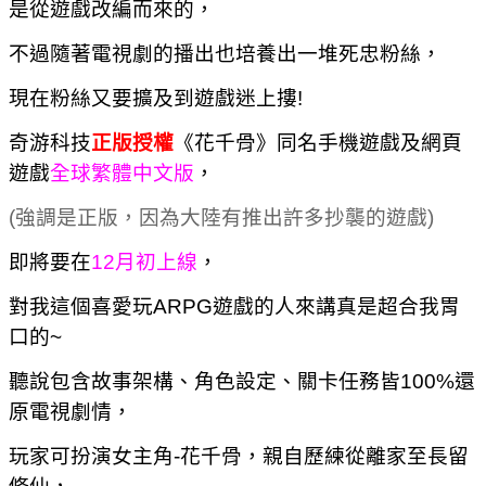
是從遊戲改編而來的，
不過隨著電視劇的播出也培養出一堆死忠粉絲，
現在粉絲又要擴及到遊戲迷上摟!
奇游科技
正版授權
《花千骨》
同名手機遊戲及網頁
遊戲
全球繁體中文版
，
(強調是正版，因為大陸有推出許多抄襲的遊戲)
即將要在
12月初上線
，
對我這個喜愛玩ARPG遊戲的人來講真是超合我胃
口的~
聽說包含故事架構、角色設定、關卡任務皆100%還
原電視劇情，
玩家可扮演女主角-花千骨，親自歷練從離家至長留