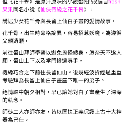
但《花千骨》是原汁原味的小說翻拍!!
改編自
fresh
果果
同名小說《
仙俠奇緣之花千骨
》，
講述少女花千骨與長留上仙白子畫的愛情故事，
花千骨，出生時命格詭異，容易招惹妖魔。為遵循
父親遺願，
前往蜀山拜師學藝以避免鬼怪纏身，怎奈天不遂人
願，蜀山上下以及掌門慘遭毒手。
機緣巧合之下前往長留仙山。後幾經波折經過重重
考驗拜為長留上仙白子畫座下唯一的弟子。
絕情殿中朝夕相對，早已讓她對白子畫產生了深深
的執念。
師徒二人亦師亦友，皆以匡扶正義保護上古十大神
器為己任。