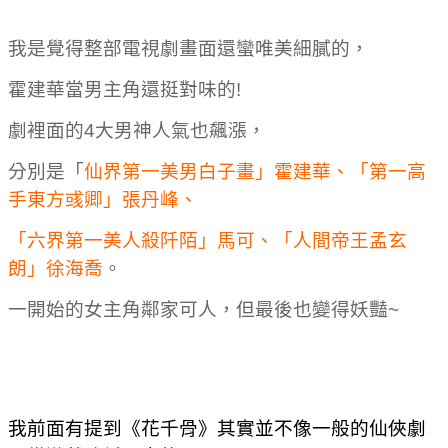
我是覺得整部電視劇畫面還蠻唯美細膩的，
霍建華當男主角還挺對味的!
劇裡面的4大男神人氣也飆漲，
分別是「
仙界第一美男白子畫」霍建華、「第一高
手東方彧卿」張丹峰、
「六界第一美人殺阡陌」馬可、「人間帝王孟玄
朗」徐海喬
。
一開始的女主角鄰家可人，但最後也變得妖豔~
我前面有提到《花千骨》其實並不像一般的仙俠劇