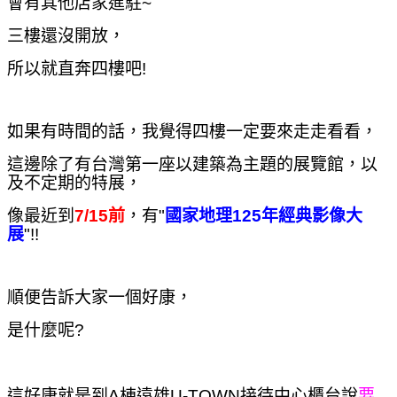
會有其他店家進駐~
三樓還沒開放，
所以就直奔四樓吧!
如果有時間的話，我覺得四樓一定要來走走看看，
這邊除了有
台灣第一座以建築為主題的展覽館
，
以
及不定期的特展，
像最近到
7/15前
，有"
國家地理125年經典影像大
展
"!!
順便告訴大家一個好康，
是什麼呢?
這好康就是到A棟遠雄U-TOWN接待中心櫃台說
要