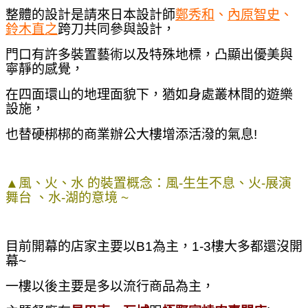
整體的設計是請來日本設計師
鄭秀和
、
內原智史
、
鈴木直之
跨刀共同參與設計，
門口有許多裝置藝術以及特殊地標，凸顯出優美與
寧靜的感覺，
在四面環山的地理面貌下，猶如身處叢林間的遊樂
設施，
也替硬梆梆的商業辦公大樓增添活潑的氣息!
▲
風、火、水 的裝置概念：風-生生不息、火-展演
舞台 、水-湖的意境 ~
目前開幕的店家主要以B1為主，1-3樓大多都還沒開
幕~
一樓以後主要是多以流行商品為主，