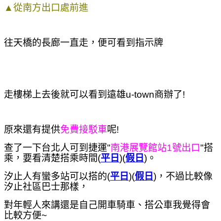
▲從南方出口處前進
往天橋的長廊一直走，便可看到指示牌
走樓梯上去後就可以看到遠雄u-town商辦了!
原來還有提供
免費接駁車
呢!
查了一下台北人可到捷運"
南港展覽館站1號出口
"搭
乘，
要看清楚搭乘時間(
平日
)(
假日
)。
汐止人有蠻多站可以搭的(
平日
)(
假日
)，
不過比較像
汐止社區巴士那樣，
對年輕人來講還是自己開車騎車、搭公車我覺得會
比較方便~