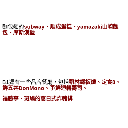
麵包類的
subway、順成蛋糕、yamazaki山崎麵
包、摩斯漢堡
B1還有一些品牌餐廳，
包括
凱
林鐵板燒、定食8、
鮮五丼DonMono、爭鮮迴轉壽司、
福勝亭、斑鳩的窩日式炸豬排