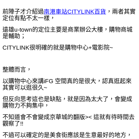
前陣子才介紹過
南港車站CITYLINK百貨
，
兩者其實
定位有點不太一樣，
遠雄
u-town
的定位主要是商業辦公大樓，購物商城
是
輔助
；
CITYLINK很明確的就是購物中心+電影院~
整體而言，
以購物中心來講iFG 空間真的是很大，認真逛起來
其實可以逛很久~
但反向思考這也是缺點，就是因為太大了，會變成
購物力不夠集中，
不知道會不會變成京華城的翻版><
這就有待時間去
觀察了!!
不過可以確定的是美食街應該是生意最好的地方，