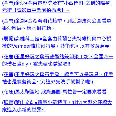
(金門)金沙●金東電影院及有"小西門町"之稱的陽翟
老街【電影軍中樂園拍攝處】~
(金門)金湖●金湖海灘花蛤季，到后湖濱海公園看軍
事沙雕展、玩水撿花蛤~
(展覽)高雄科工館●全套由荷蘭台夫特維梅爾中心授
權的Vermeer維梅爾特展，藝術也可以有教育意義~
(花蓮)玉里好玩之璞石藝術館兼印染工坊，全國唯一
的璞石畫diy，霍夫曼也做過喔!!
(花蓮)玉里好玩之璞石皂房，讓皂可以是玩具、伴手
禮也是個藝術品~(到這來先洗手就對了啦!)
(花蓮)馬太鞍溼地-欣綠農園-馬拉告一定要來看看
(展覽)華山文創●蠟筆小新特展，1比1大型公仔讓大
家進入小新的世界~