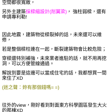
空間都很寬敞，
另外主建築
採樑縮設計(削翼梁)
，
強柱弱樑，
還有
申請專利勒!
因此地震，建築物從樑裂掉的話，未來還可以維
修，
若是整個樑柱連在一起，斷裂建築物會比較危險；
穿樑還特別補強，未來業者進駐的話，就不用再挖
洞，可以方便管線通過。
解說到要是這邊可以當成住宅的話，我都想買一間
來住了XD
(迷之聲：妳有那個錢嗎= =)
往外的view，剛好看到對面東方科學園區發生大火
的那棟XD