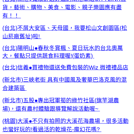
貨，藝術、購物、美食、電影、親子樂園應有盡
有！！
(台北)不屑大安區、天母國，我要松山文創園區(松
山菸廠舊址)啦!
(台北)陽明山●春秋冬賞楓、夏日玩水的台北奧萬
大，餐點只提供蔬食料理喔!(蛋奶素)
(台北)信義●買禮物還送免費包裝的Wiz 微禮禮品店
(新北市)三峽老街 具有中國風及奢華巴洛克風的混
合建築區
(新北市)五股●專出冠軍筍的綠竹社區(旗竿湖農
場)，還有農村體驗跟導覽解說活動喔~
(桃園)大溪●不只有拍照的大溪花海農場，很多活動
也蠻好玩的!看過活的乾燥花-魔幻花嗎?