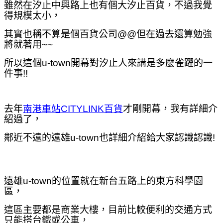
雖然在汐止中興路上也有個大汐止百貨，不過我覺
得規模太小，
其實也稱不算是個百貨公司@@
但在過去還算勉強
將就著用~~
所以這個u-town開幕對汐止人來講是多麼雀躍的一
件事!!
去年
南港車站CITYLINK百貨
才剛開幕，我有詳細介
紹過了，
鄰近不遠的遠雄
u-town也詳細介紹給大家認識認識!
遠雄
u-town的位置就在新台五路上的東方科學園
區，
這區主要都是商業大樓，
目前比較便利的交通方式
只能搭台鐵或公車，