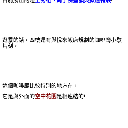
目前展出的是
王秀杞、周于棟墨韻與默運特展
!
逛累的話，四樓還有與悅來飯店規劃的咖啡廳小歇
片刻，
這個咖啡廳比較特別的地方在，
它是與外面的
空中花園
是相連結的!