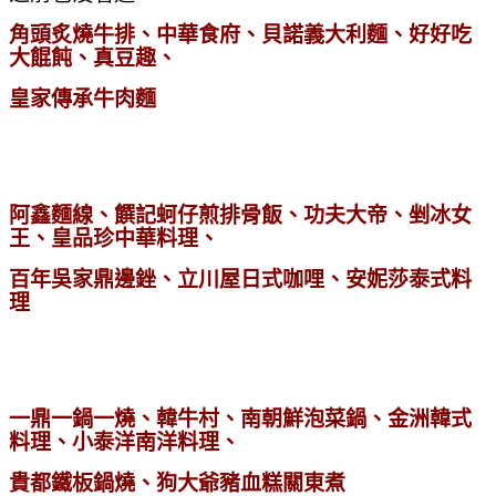
角頭炙燒牛排、中華食府、貝諾義大利麵、好好吃
大餛飩、真豆趣、
皇家傳承牛肉麵
阿鑫麵線
、饌記蚵仔煎排骨飯、功夫大帝、剉冰女
王、
皇品珍中華料理、
百年吳家鼎邊銼、立川屋日式咖哩、安妮莎泰式料
理
一鼎一鍋一燒、韓牛村、南朝鮮泡菜鍋
、金洲韓式
料理
、小泰洋南洋料理、
貴都鐵板鍋燒、狗大爺豬血糕關東煮