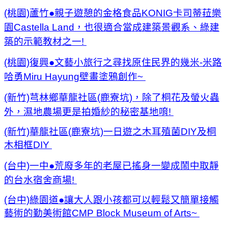
(桃園)蘆竹●親子遊憩的金格食品KONIG卡司蒂菈樂
園Castella Land，也很適合當成建築景觀系、綠建
築的示範教材之一!
(桃園)復興●文藝小旅行之尋找原住民界的幾米-米路
哈勇Miru Hayung壁畫塗鴉創作~
(新竹)芎林鄉華龍社區(鹿寮坑)，除了桐花及螢火蟲
外，濕地農場更是拍婚紗的秘密基地唷!
(新竹)華龍社區(鹿寮坑)一日遊之木耳殖菌DIY及桐
木相框DIY
(台中)一中●荒廢多年的老屋已搖身一變成鬧中取靜
的台水宿舍商場!
(台中)綠園道●讓大人跟小孩都可以輕鬆又簡單接觸
藝術的勤美術館CMP Block Museum of Arts~