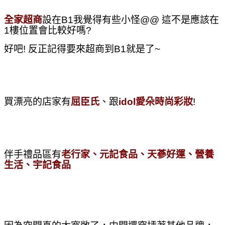
全家超商
設在B1我覺得有些小怪@@ 這不是應該在
1樓位置會比較好嗎?
好吧! 反正記得要來超商到B1就是了~
買漂亮的店家有
屈臣氏
、跟
idol愛朵時尚彩妝
!
伴手禮品區有
老行家、元記食品、天蔘好運、營養
生活、宇記食品