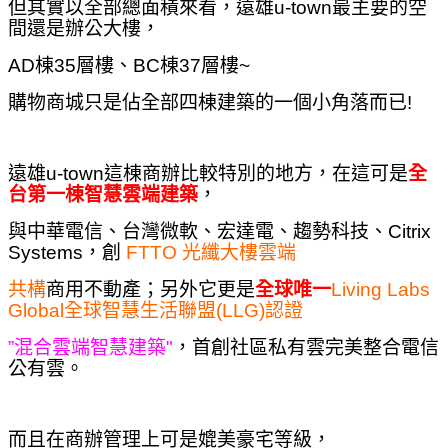
但其實以全部總面積來看，遠雄u-town最主要的空
間還是辦公大樓，
AD棟35層樓、BC棟37層樓~
購物商城只是佔全部四棟建築的一個小角落而已!
遠雄
u-town這棟商辦
比較特別的地方，在這可是
全
台第一棟智慧雲端建築
，
與中華電信、台灣微軟、宏達電、趨勢科技、Citrix
Systems，創
FTTO 光纖大樓雲端
共構
商用不動產；另外它更是
全球唯一
Living Labs
Global全球智慧生活聯盟(LLG)認證
”
混合雲端智慧建築"
，首創社區私有雲完美整合電信
公有雲。
而且在商辦管理上可是媲美豪宅等級，