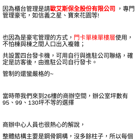
因為櫃台管理是請
歐艾斯保全股份有限公司
，專門
管理豪宅，如信義之星、寶來花園等!
也因為是豪宅管理的方式，
門卡單棟單樓層
使用，
不怕棟與棟之間人口出入複雜；
共設置四台發卡機，可用自行與進駐公司聯絡，確
定是訪客後，
由
進駐公司
自行發卡。
管制的還蠻嚴格的~
當時帶我們來到26樓的商辦空間，辦公室坪數有
95、99、130坪不等的選擇
商辦中心人員也很熱心的解說，
整體結構主要是鋼骨鋼構，沒多餘柱子，所以每個