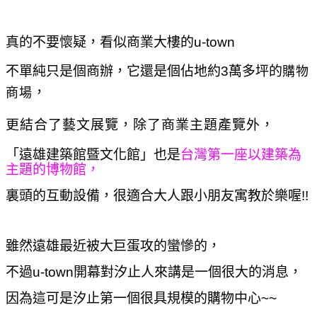
真的不要懷疑，看似商業大樓的
u-town
不單純只是個
商辦
，
它還是個
佔地約3萬多坪的
購物
，
商場
更結合了藝文展覽，除了商業主題產覽外，
「遠雄建築館暨文化館」也是
台灣第一座以建築為
主題的博物館，
裏頭的互動設備，很適合大人跟小朋友寓教於樂喔!!
雖然遠雄最近被大巨蛋攻的蠻慘的，
不過u-town開幕
對汐止人來講是一個很大的消息，
因為這可是汐止第一個很具規模的購物中心~~