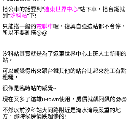
搭公車的話要到"
遠東世界中心
"站下車，搭台鐵就
到"
汐科站
"下!
只能搭一般的
電聯車
喔，復興自強這站都不會停，
所以不要亂搭@@
汐科站其實就是為了遠東世界中心上班人士新開的
站，
可以感覺得出來跟台鐵其他的站台比起來施工有點
粗糙，
很像是臨時站的感覺~
現在又多了遠雄u-town使用，房價就飆阿飆的@@
不然以前汐科站大同路附近是淹水淹最嚴重的地
方，那時候房價跌超慘的!