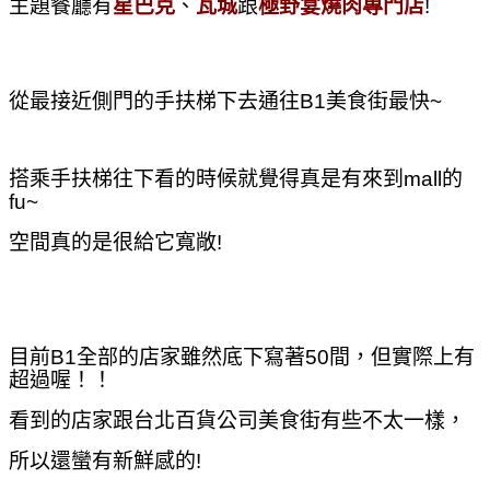
主題餐廳有
星巴克
、
瓦城
跟
極野宴燒肉專門店
!
從最接近側門的手扶梯下去通往B1美食街最快~
搭乘手扶梯往下看的時候就覺得真是有來到mall的
fu~
空間真的是很給它寬敞!
目前B1全部的店家雖然底下寫著50間，但實際上有
超過喔！！
看到的店家跟台北百貨公司美食街有些不太一樣，
所以還蠻有新鮮感的!