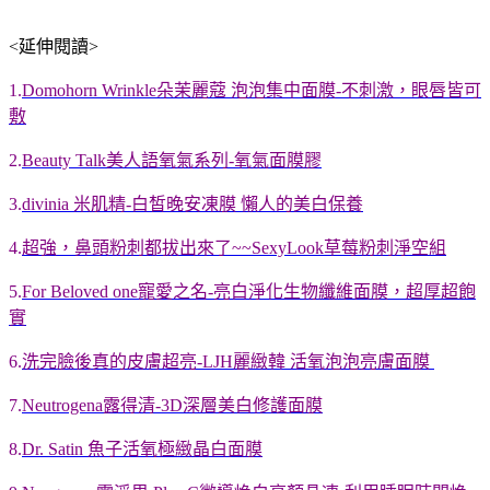
<延伸閱讀>
1.
Domohorn Wrinkle朵茉麗蔻 泡泡集中面膜-不刺激，眼唇皆可
敷
2.
Beauty Talk美人語氧氣系列-氧氣面膜膠
3.
divinia 米肌精-白皙晚安凍膜 懶人的美白保養
4.
超強，鼻頭粉刺都拔出來了~~SexyLook草莓粉刺淨空組
5.
For Beloved one寵愛之名-亮白淨化生物纖維面膜，超厚超飽
實
6.
洗完臉後真的皮膚超亮-LJH麗緻韓 活氧泡泡亮膚面膜
7.
Neutrogena露得清-3D深層美白修護面膜
8.
Dr. Satin 魚子活氧極緻晶白面膜