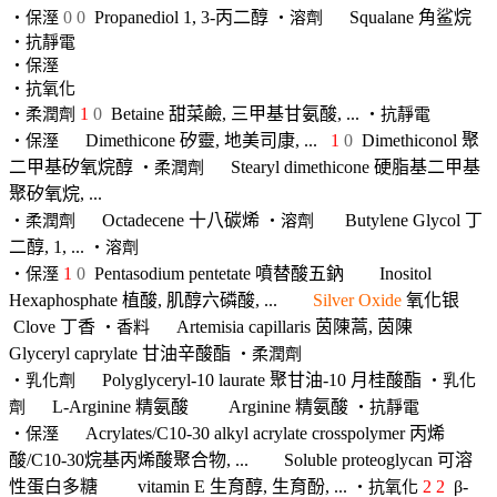
0
0
Propanediol
1, 3-丙二醇
Squalane
角鲨烷
‧保溼
‧溶劑
‧抗靜電
‧保溼
‧抗氧化
1
0
Betaine
甜菜鹼, 三甲基甘氨酸, ...
‧柔潤劑
‧抗靜電
Dimethicone
矽靈, 地美司康, ...
1
0
Dimethiconol
聚
‧保溼
二甲基矽氧烷醇
Stearyl dimethicone
硬脂基二甲基
‧柔潤劑
聚矽氧烷, ...
Octadecene
十八碳烯
Butylene Glycol
丁
‧柔潤劑
‧溶劑
二醇, 1, ...
‧溶劑
1
0
Pentasodium pentetate 噴替酸五鈉
Inositol
‧保溼
Hexaphosphate
植酸, 肌醇六磷酸, ...
Silver Oxide
氧化银
Clove
丁香
Artemisia capillaris 茵陳蒿, 茵陳
‧香料
Glyceryl caprylate
甘油辛酸酯
‧柔潤劑
Polyglyceryl-10 laurate
聚甘油-10 月桂酸酯
‧乳化劑
‧乳化
L-Arginine
精氨酸
Arginine
精氨酸
劑
‧抗靜電
Acrylates/C10-30 alkyl acrylate crosspolymer
丙烯
‧保溼
酸/C10-30烷基丙烯酸聚合物, ...
Soluble proteoglycan
可溶
性蛋白多糖
vitamin E
生育醇, 生育酚, ...
2
2
β-
‧抗氧化