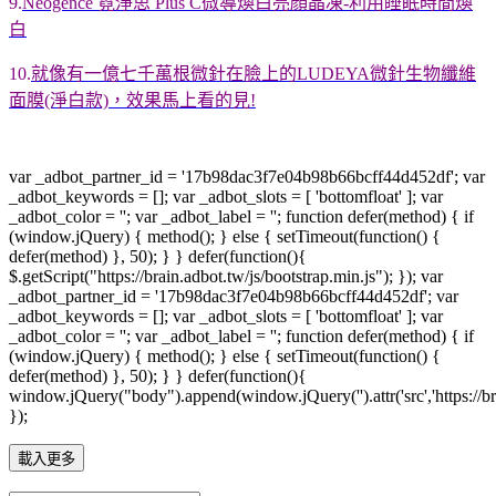
9.
Neogence 霓淨思 Plus C微導煥白亮顏晶凍-利用睡眠時間煥
白
10.
就像有一億七千萬根微針在臉上的LUDEYA微針生物纖維
面膜(淨白款)，效果馬上看的見!
var _adbot_partner_id = '17b98dac3f7e04b98b66bcff44d452df'; var
_adbot_keywords = []; var _adbot_slots = [ 'bottomfloat' ]; var
_adbot_color = ''; var _adbot_label = ''; function defer(method) { if
(window.jQuery) { method(); } else { setTimeout(function() {
defer(method) }, 50); } } defer(function(){
$.getScript("https://brain.adbot.tw/js/bootstrap.min.js"); }); var
_adbot_partner_id = '17b98dac3f7e04b98b66bcff44d452df'; var
_adbot_keywords = []; var _adbot_slots = [ 'bottomfloat' ]; var
_adbot_color = ''; var _adbot_label = ''; function defer(method) { if
(window.jQuery) { method(); } else { setTimeout(function() {
defer(method) }, 50); } } defer(function(){
window.jQuery("body").append(window.jQuery('').attr('src','https://bra
});
載入更多