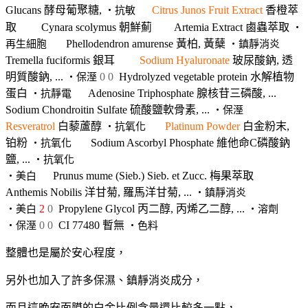
Glucans
酵母葡聚糖,
Citrus Junos Fruit Extract
香橙萃
‧抗敏
取
Cynara scolymus
朝鮮薊
Artemia Extract
鹵蟲萃取
‧
Phellodendron amurense
黃柏, 黃蘖
再生細胞
‧鎮靜消炎
Tremella fuciformis 銀耳
Sodium Hyaluronate
玻尿酸鈉, 透
明質酸鈉
, ...
0
0
Hydrolyzed vegetable protein
水解植物
‧保溼
蛋白
Adenosine Triphosphate
腺核苷三磷酸, ...
‧抗靜電
Sodium Chondroitin Sulfate
硫酸鹽軟骨素
, ...
‧保溼
Resveratrol
白藜蘆醇
Platinum Powder
白金粉末,
‧抗氧化
铂粉
Sodium Ascorbyl Phosphate
維他命C磷酸鈉
‧抗氧化
鹽
, ...
‧抗氧化
Prunus mume (Sieb.) Sieb. et Zucc. 梅果萃取
‧美白
Anthemis Nobilis
洋甘菊, 羅馬洋甘菊, ...
‧鎮靜消炎
2
0
Propylene Glycol
丙二醇, 丙烯乙二醇, ...
‧美白
‧溶劑
0
0
CI 77480
暫無
‧保溼
‧色料
整體也是屬於安心程度，
另外也加入了許多保濕、鎮靜消炎成分，
而且這晚安面膜的白金比例含量還比較多一點，