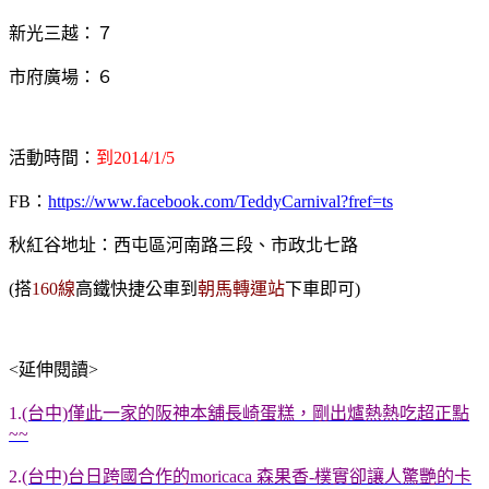
新光三越：７
市府廣場：６
活動時間：
到2014/1/5
FB：
https://www.facebook.com/TeddyCarnival?fref=ts
秋紅谷地址：西屯區河南路三段、市政北七路
(
搭
160線
高鐵快捷公車到
朝馬轉運站
下車即可)
<延伸閱讀>
1.
(台中)僅此一家的阪神本舖長崎蛋糕，剛出爐熱熱吃超正點
~~
2.
(台中)台日跨國合作的moricaca 森果香-樸實卻讓人驚艷的卡