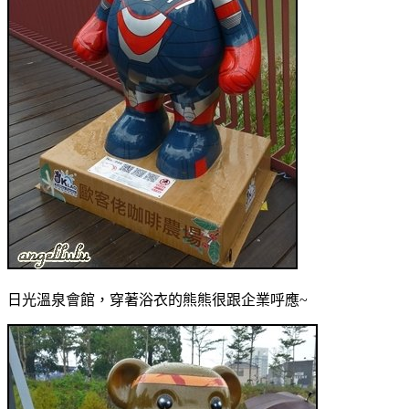
日光溫泉會館，穿著浴衣的熊熊很跟企業呼應~