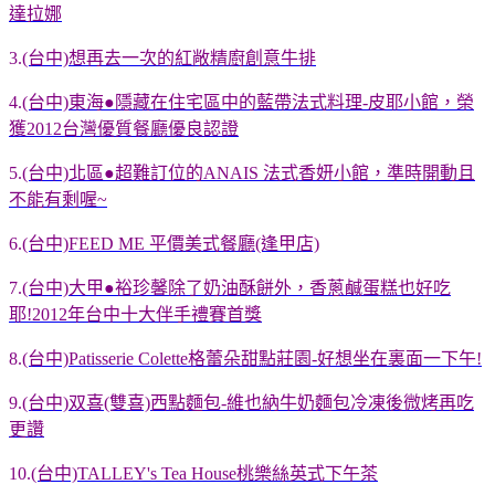
達拉娜
3.
(台中)想再去一次的紅敞精廚創意牛排
4.
(台中)東海●隱藏在住宅區中的藍帶法式料理-皮耶小館，榮
獲2012台灣優質餐廳優良認證
5.
(台中)北區●超難訂位的ANAIS 法式香妍小館，準時開動且
不能有剩喔~
6.
(台中)FEED ME 平價美式餐廳(逢甲店)
7.
(台中)大甲●裕珍馨除了奶油酥餅外，香蔥鹹蛋糕也好吃
耶!2012年台中十大伴手禮賽首獎
8.
(台中)Patisserie Colette格蕾朵甜點莊園-好想坐在裏面一下午!
9.
(台中)双喜(雙喜)西點麵包-維也納牛奶麵包冷凍後微烤再吃
更讚
10.
(台中)TALLEY's Tea House桃樂絲英式下午茶