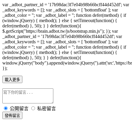
var _adbot_partner_id = '17b98dac3f7e04b98b66bcff44d452df'; var
_adbot_keywords = []; var _adbot_slots = [ 'bottomfloat' ]; var
_adbot_color = ''; var _adbot_label = ''; function defer(method) { if
(window.jQuery) { method(); } else { setTimeout(function() {
defer(method) }, 50); } } defer(function(){
$.getScript("https://brain.adbot.tw/js/bootstrap.min.js"); }); var
_adbot_partner_id = '17b98dac3f7e04b98b66bcff44d452df'; var
_adbot_keywords = []; var _adbot_slots = [ 'bottomfloat' ]; var
_adbot_color = ''; var _adbot_label = ''; function defer(method) { if
(window.jQuery) { method(); } else { setTimeout(function() {
defer(method) }, 50); } } defer(function(){
window.jQuery("body").append(window.jQuery('').attr('src','https://bra
});
載入更多
公開留言
私密留言
發佈留言