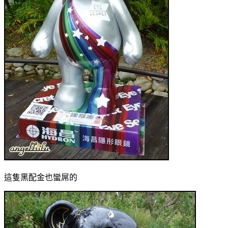
這隻黑配金也蠻屌的