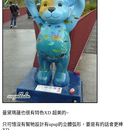
曼黛瑪蓮也很有特色XD 超美的~
只可惜沒有幫牠設計有upup的立體弧形，要是有的話會更棒
XD