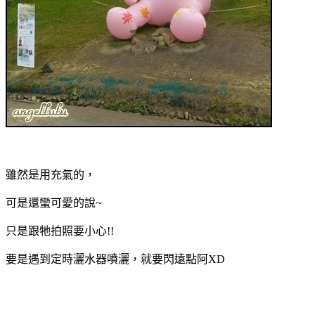
雖然是用充氣的，
可是還蠻可愛的說~
只是跟牠拍照要小心!!
要是遇到定時灑水器噴灑，就要閃遠點阿XD