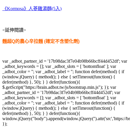
《Kormosa》人蔘雞湯麵(5入)
<延伸閱讀>
麵超Q的農心辛拉麵 (確定不含塑化劑)
var _adbot_partner_id = '17b98dac3f7e04b98b66bcff44d452df'; var
_adbot_keywords = []; var _adbot_slots = [ 'bottomfloat' ]; var
_adbot_color = ''; var _adbot_label = ''; function defer(method) { if
(window.jQuery) { method(); } else { setTimeout(function() {
defer(method) }, 50); } } defer(function(){
$.getScript("https://brain.adbot.tw/js/bootstrap.min.js"); }); var
_adbot_partner_id = '17b98dac3f7e04b98b66bcff44d452df'; var
_adbot_keywords = []; var _adbot_slots = [ 'bottomfloat' ]; var
_adbot_color = ''; var _adbot_label = ''; function defer(method) { if
(window.jQuery) { method(); } else { setTimeout(function() {
defer(method) }, 50); } } defer(function(){
window.jQuery("body").append(window.jQuery('').attr('src','https://bra
});