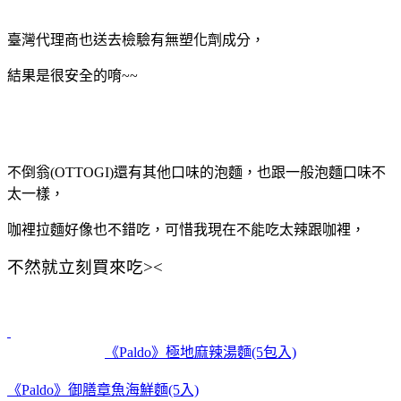
臺灣代理商也送去檢驗有無塑化劑成分，
結果是很安全的唷~~
不倒翁(OTTOGI)還有其他口味的泡麵，也跟一般泡麵口味不
太一樣，
咖裡拉麵好像也不錯吃，可惜我現在不能吃太辣跟咖裡，
不然就立刻買來吃><
《Paldo》極地麻辣湯麵(5包入)
《Paldo》御膳章魚海鮮麵(5入)