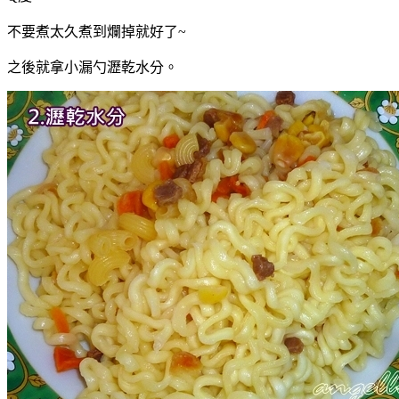
不要煮太久煮到爛掉就好了~
之後就拿小漏勺瀝乾水分。