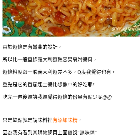
由於麵條是有彎曲的設計，
所以比一般直條義大利麵較容易裹附醬料，
麵條粗度跟一般義大利麵差不多，Q度我覺得也有，
重點是它的番茄起士醬比想像中的好吃耶!!
吃完一包後還讓我還覺得麵條的份量有點少呢@@
只是缺點就是調味料裡
有添加味精
，
因為我有看到某購物網頁上面寫說"無味精"