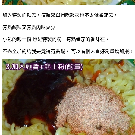
加入特製的麵醬，這麵醬單獨吃起來也不太像番茄醬，
有點鹹味又有點肉味@@
小包的起士粉 也是特製的粉，有點番茄的香味在，
不過全加的話我是覺得有點鹹， 可以看個人喜好濁量增加摟!!