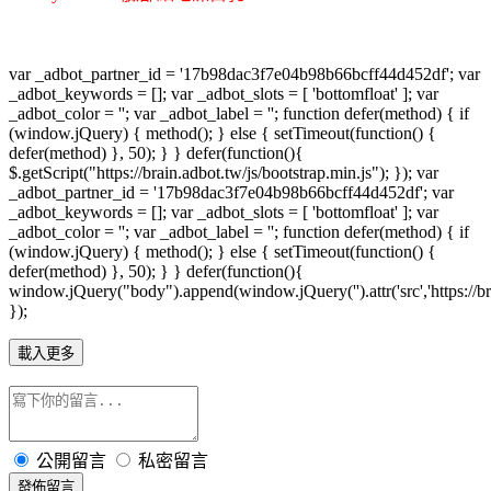
var _adbot_partner_id = '17b98dac3f7e04b98b66bcff44d452df'; var
_adbot_keywords = []; var _adbot_slots = [ 'bottomfloat' ]; var
_adbot_color = ''; var _adbot_label = ''; function defer(method) { if
(window.jQuery) { method(); } else { setTimeout(function() {
defer(method) }, 50); } } defer(function(){
$.getScript("https://brain.adbot.tw/js/bootstrap.min.js"); }); var
_adbot_partner_id = '17b98dac3f7e04b98b66bcff44d452df'; var
_adbot_keywords = []; var _adbot_slots = [ 'bottomfloat' ]; var
_adbot_color = ''; var _adbot_label = ''; function defer(method) { if
(window.jQuery) { method(); } else { setTimeout(function() {
defer(method) }, 50); } } defer(function(){
window.jQuery("body").append(window.jQuery('').attr('src','https://bra
});
載入更多
公開留言
私密留言
發佈留言