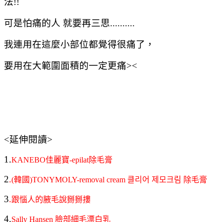
法!!
可是怕痛的人 就要再三思..........
我連用在這麼小部位都覺得很痛了，
要用在大範圍面積的一定更痛><
<延伸閱讀>
1.
KANEBO佳麗寶-epilat除毛膏
2
.
(韓國)TONYMOLY-removal cream 클리어 제모크림 除毛膏
3
.
跟惱人的腋毛說掰掰摟
4.
Sally Hansen 臉部細毛漂白乳