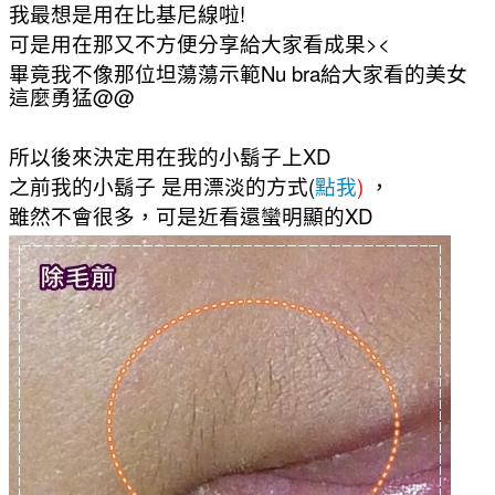
我最想是用在比基尼線啦!
可是用在那又不方便分享給大家看成果><
畢竟我不像那位坦蕩蕩示範Nu bra給大家看的美女
這麼勇猛@@
所以後來決定用在我的小鬍子上XD
之前我的小鬍子 是用漂淡的方式(
點我
)
，
雖然不會很多，可是近看還蠻明顯的XD