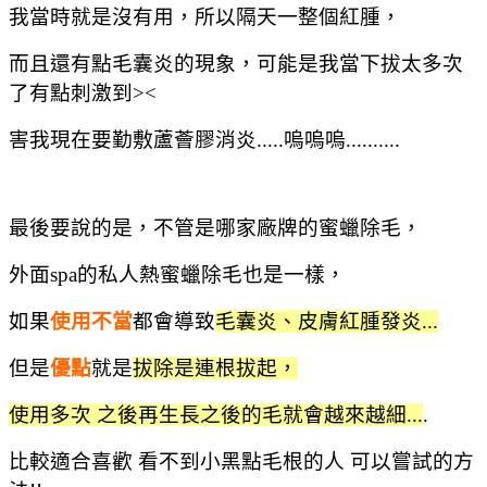
我當時就是沒有用，所以隔天一整個紅腫，
而且還有點毛囊炎的現象，可能是我當下拔太多次
了有點刺激到><
害我現在要勤敷蘆薈膠消炎.....嗚嗚嗚..........
最後要說的是，不管是哪家廠牌的蜜蠟除毛，
外面spa的私人熱蜜蠟除毛也是一樣，
如果
使用不當
都會導致
毛囊炎、皮膚紅腫發炎...
但是
優點
就是
拔除是連根拔起，
使用多次 之後再生長之後的毛就會越來越細...
.
比較適合喜歡 看不到小黑點毛根的人 可以嘗試的方