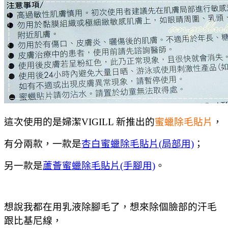
這次使用的是婦潔VIGILL 新推出的
蜜蠟除毛貼片
，
有分兩款，一款是
杏白蜜蠟除毛貼片(局部用)
；
另一款是
蘆薈蜜蠟除毛貼片(手腳用)
。
想說我都在用乳液除腳毛了，想來除個臉部的汗毛
跟比基尼線，