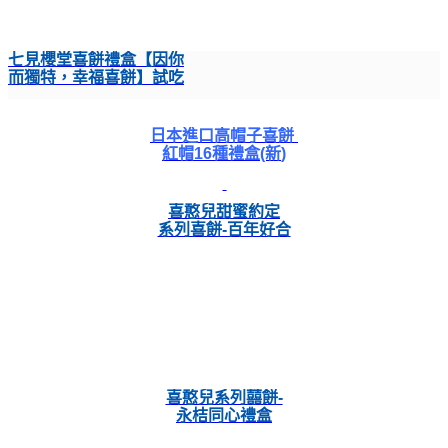
七見櫻堂喜餅禮盒【因你
而獨特，幸福喜餅】試吃
日本進口高帽子喜餅
紅帽16種禮盒(新
)
喜憨兒甜蜜約定
系列喜餅-百年好合
喜憨兒系列囍餅-
永桔同心禮盒