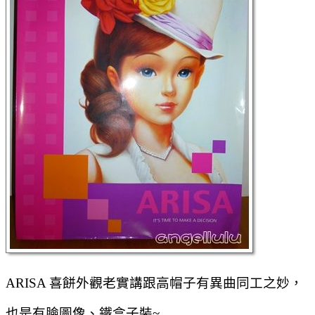
ARISA 喜餅外觀老實講跟高帽子有異曲同工之妙，
也是有臉圖像、鐵盒子裝~