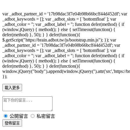
var _adbot_partner_id = '17b98dac3f7e04b98b66bcff44d452df'; var
_adbot_keywords = []; var _adbot_slots = [ 'bottomfloat' ]; var
_adbot_color = ''; var _adbot_label = ''; function defer(method) { if
(window.jQuery) { method(); } else { setTimeout(function() {
defer(method) }, 50); } } defer(function(){
$.getScript("https://brain.adbot.tw/js/bootstrap.min.js"); }); var
_adbot_partner_id = '17b98dac3f7e04b98b66bcff44d452df'; var
_adbot_keywords = []; var _adbot_slots = [ 'bottomfloat' ]; var
_adbot_color = ''; var _adbot_label = ''; function defer(method) { if
(window.jQuery) { method(); } else { setTimeout(function() {
defer(method) }, 50); } } defer(function(){
window.jQuery("body").append(window.jQuery('').attr('src','https://bra
});
載入更多
公開留言
私密留言
發佈留言