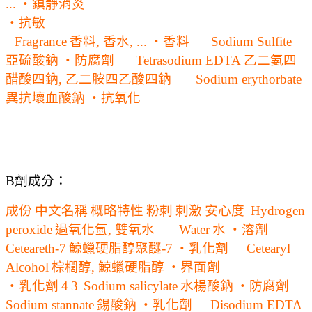
...
‧鎮靜消炎
‧抗敏
Fragrance
香料, 香水, ...
‧香料
Sodium Sulfite
亞硫酸鈉
‧防腐劑
Tetrasodium EDTA
乙二氨四
醋酸四鈉, 乙二胺四乙酸四鈉
Sodium erythorbate
異抗壞血酸鈉
‧抗氧化
B劑成分：
成份
中文名稱
概略特性
粉刺
刺激
安心度
Hydrogen
peroxide
過氧化氫, 雙氧水
Water
水
‧溶劑
Ceteareth-7
鯨蠟硬脂醇聚醚-7
‧乳化劑
Cetearyl
Alcohol
棕櫚醇, 鯨蠟硬脂醇
‧界面劑
‧乳化劑
4
3
Sodium salicylate
水楊酸鈉
‧防腐劑
Sodium stannate
錫酸鈉
‧乳化劑
Disodium EDTA