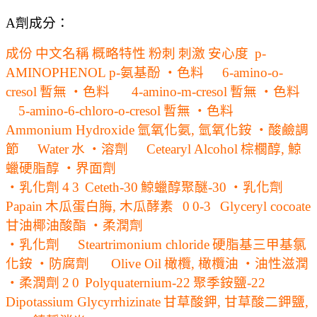
A劑成分：
成份
中文名稱
概略特性
粉刺
刺激
安心度
p-
AMINOPHENOL
p-氨基酚
‧色料
6-amino-o-
cresol
暫無
‧色料
4-amino-m-cresol
暫無
‧色料
5-amino-6-chloro-o-cresol
暫無
‧色料
Ammonium Hydroxide
氫氧化氨, 氫氧化銨
‧酸鹼調
節
Water
水
‧溶劑
Cetearyl Alcohol
棕櫚醇, 鯨
蠟硬脂醇
‧界面劑
‧乳化劑
4
3
Ceteth-30
鯨蠟醇聚醚-30
‧乳化劑
Papain
木瓜蛋白脢, 木瓜酵素
0
0-3
Glyceryl cocoate
甘油椰油酸酯
‧柔潤劑
‧乳化劑
Steartrimonium chloride
硬脂基三甲基氯
化銨
‧防腐劑
Olive Oil
橄欖, 橄欖油
‧油性滋潤
‧柔潤劑
2
0
Polyquaternium-22
聚季銨鹽-22
Dipotassium Glycyrrhizinate
甘草酸鉀, 甘草酸二鉀鹽,